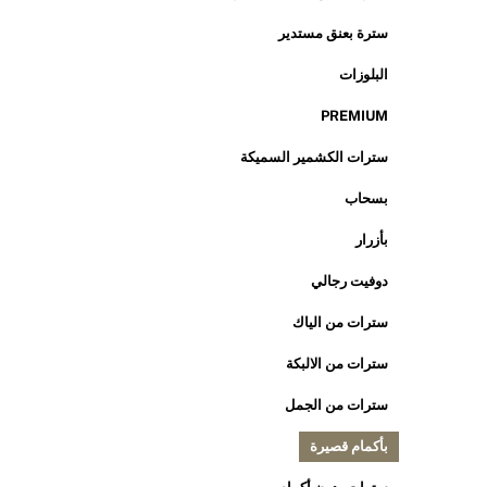
سترة بعنق مستدير
البلوزات
PREMIUM
سترات الكشمير السميكة
بسحاب
بأزرار
دوفيت رجالي
سترات من الياك
سترات من الالبكة
سترات من الجمل
بأكمام قصيرة