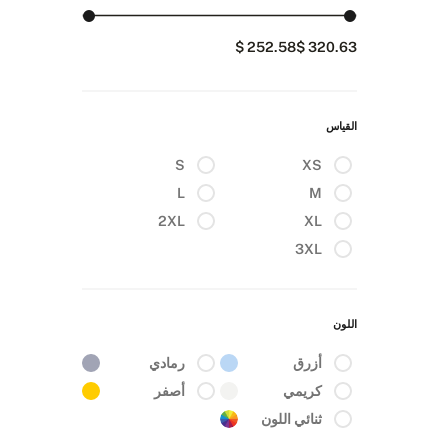
252.58 $
320.63 $
القياس
S
XS
L
M
2XL
XL
3XL
اللون
أزرق
رمادي
كريمي
أصفر
ثنائي اللون