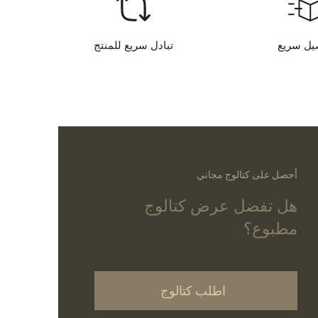
يل سريع
تبادل سريع للمنتج
أحصل على كتالوج مجاني
هل تفضل عرض كتالوج
مطبوع؟
اطلب كتالوج