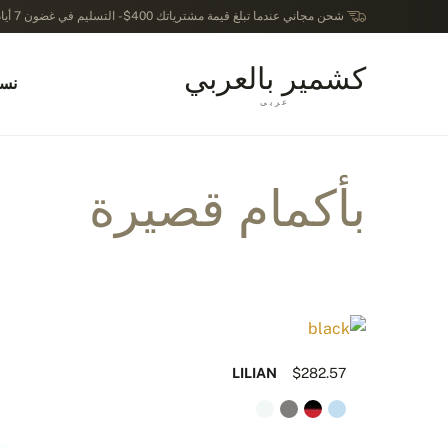
شحن مجاني عندما تبلغ قيمة مشترياتك 400$ - التسليم في غضون 7 أيام عمل - الترجيع في خلال 14 يوماً بعد الاستلام
كشمير بالعربي
نسا
عربى
بأكمام قصيرة
LILIAN
$282.57