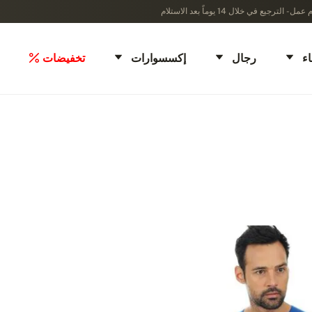
ء
رجال
إكسسوارات
تخفيضات