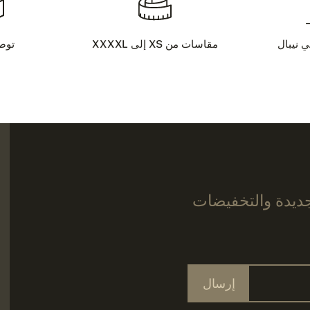
ي نيبال
مقاسات من XS إلى XXXXL
توص
جديدة والتخفيضات
إرسال