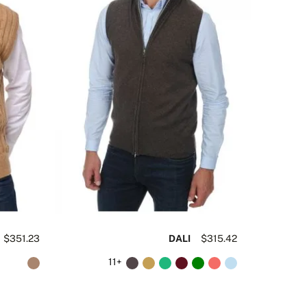
$351.23
DALI
$315.42
+11