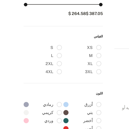
264.58 $
387.05 $
القياس
S
XS
L
M
2XL
XL
4XL
3XL
اللون
أزرق
رمادي
 أو
بني
كريمي
أخضر
وردي
أحمر