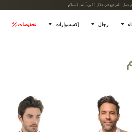
ء
رجال
إكسسوارات
تخفيضات