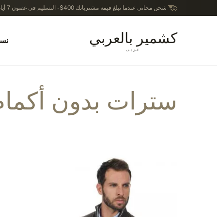
شحن مجاني عندما تبلغ قيمة مشترياتك 400$ - التسليم في غضون 7 أيام عمل - الترجيع في خلال 14 يوماً بعد الاستلام
كشمير بالعربي
نسا
عربى
سترات بدون أكمام