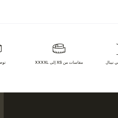
ي نيبال
مقاسات من XS إلى XXXXL
توص