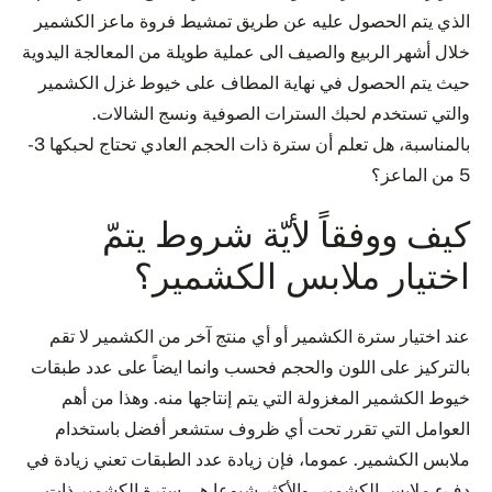
الذي يتم الحصول عليه عن طريق تمشيط فروة ماعز الكشمير
خلال أشهر الربيع والصيف الى عملية طويلة من المعالجة اليدوية
حيث يتم الحصول في نهاية المطاف على خيوط غزل الكشمير
والتي تستخدم لحبك السترات الصوفية ونسج الشالات.
بالمناسبة، هل تعلم أن سترة ذات الحجم العادي تحتاج لحبكها 3-
5 من الماعز؟
كيف ووفقاً لأيّة شروط يتمّ
اختيار ملابس الكشمير؟
عند اختيار سترة الكشمير أو أي منتج آخر من الكشمير لا تقم
بالتركيز على اللون والحجم فحسب وانما ايضاً على عدد طبقات
خيوط الكشمير المغزولة التي يتم إنتاجها منه. وهذا من أهم
العوامل التي تقرر تحت أي ظروف ستشعر أفضل باستخدام
ملابس الكشمير. عموما، فإن زيادة عدد الطبقات تعني زيادة في
دفء ملابس الكشمير. والأكثر شيوعا هي سترة الكشمير ذات