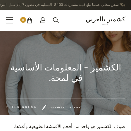
شحن مجاني عندما تبلغ قيمة مشترياتك 400$ - التسليم في غضون 7 أيام عمل - الترجيع في خلال 14 يوماً بعد الاستلام
كشمير بالعربي
0
عربى
الكشمير - المعلومات الأساسية
في لمحة.
مدونة الكشمير
PETER GREŠA
صوف الكشمير هو واحد من أفخم الأقمشة الطبيعية وأغلاها.