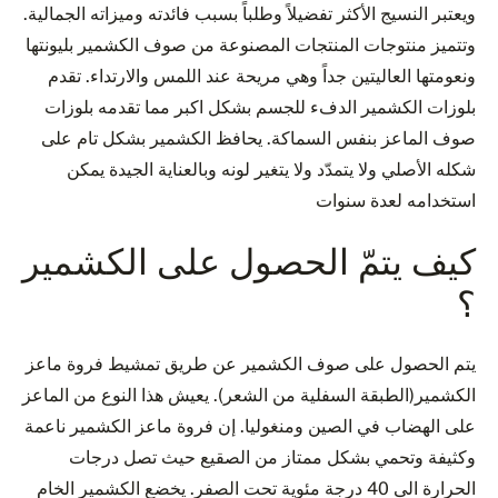
ويعتبر النسيج الأكثر تفضيلاً وطلباً بسبب فائدته وميزاته الجمالية.
وتتميز منتوجات المنتجات المصنوعة من صوف الكشمير بليونتها
ونعومتها العاليتين جداً وهي مريحة عند اللمس والارتداء. تقدم
بلوزات الكشمير الدفء للجسم بشكل اكبر مما تقدمه بلوزات
صوف الماعز بنفس السماكة. يحافظ الكشمير بشكل تام على
شكله الأصلي ولا يتمدّد ولا يتغير لونه وبالعناية الجيدة يمكن
استخدامه لعدة سنوات
كيف يتمّ الحصول على الكشمير
؟
يتم الحصول على صوف الكشمير عن طريق تمشيط فروة ماعز
الكشمير(الطبقة السفلية من الشعر). يعيش هذا النوع من الماعز
على الهضاب في الصين ومنغوليا. إن فروة ماعز الكشمير ناعمة
وكثيفة وتحمي بشكل ممتاز من الصقيع حيث تصل درجات
الحرارة الى 40 درجة مئوية تحت الصفر. يخضع الكشمير الخام