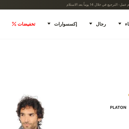
ء
رجال
إكسسوارات
تخفيضات
PLATON