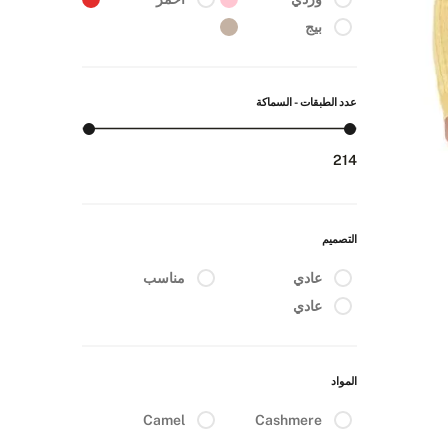
بيج
عدد الطبقات - السماكة
2
14
التصميم
عادي
مناسب
عادي
المواد
Camel
Cashmere