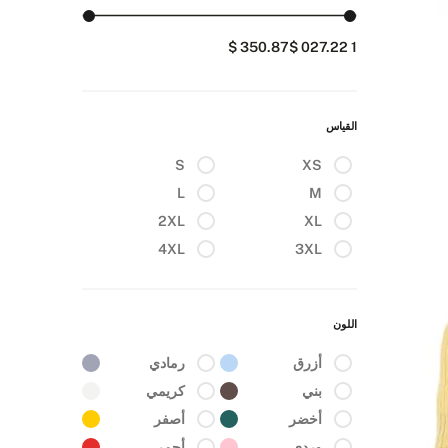
350.87 $
1 027.22 $
القياس
S
XS
L
M
2XL
XL
4XL
3XL
اللون
أزرق
رمادي
بني
كريمي
أخضر
أصفر
وردي
أحمر