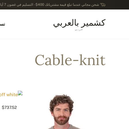
شحن مجاني عندما تبلغ قيمة مشترياتك 400$ - التسليم في غضون 7 أيام عمل - الترجيع في خلال 14 يوماً بعد الاستلام
كشمير بالعربي
نسا
عربى
Cable-knit
$737.52