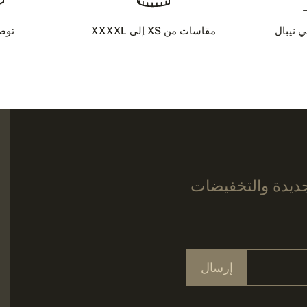
ي نيبال
مقاسات من XS إلى XXXXL
توص
جديدة والتخفيضات
إرسال