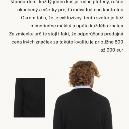
štandardom: každý jeden kus je ručne pletený, ručne
ukončený a všetky prejdú individuálnou kontrolou.
Okrem toho, že je exkluzívny, tento sveter je tiež
mimoriadne mäkký a upúta každého znalca.
Za zmienku určite stojí i fakt, že odporúčaná predajná
cena iných značiek za takúto kvalitu je približne 800
až 900 eur.