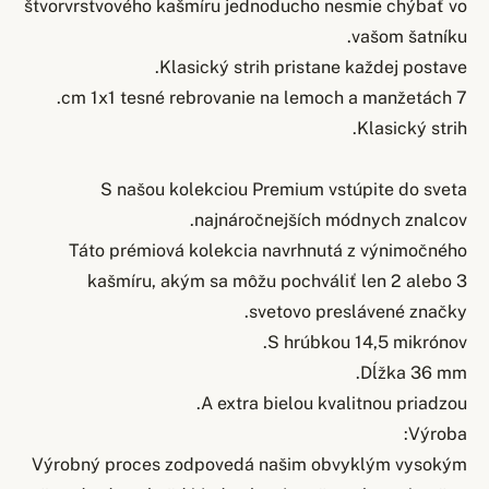
štvorvrstvového kašmíru jednoducho nesmie chýbať vo
vašom šatníku.
Klasický strih pristane každej postave.
7 cm 1x1 tesné rebrovanie na lemoch a manžetách.
Klasický strih.
S našou kolekciou Premium vstúpite do sveta
najnáročnejších módnych znalcov.
Táto prémiová kolekcia navrhnutá z výnimočného
kašmíru, akým sa môžu pochváliť len 2 alebo 3
svetovo preslávené značky.
S hrúbkou 14,5 mikrónov.
Dĺžka 36 mm.
A extra bielou kvalitnou priadzou.
Výroba:
Výrobný proces zodpovedá našim obvyklým vysokým