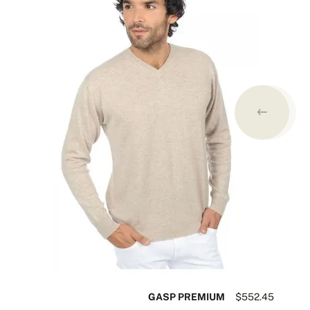
25
GASP PREMIUM
$552.45