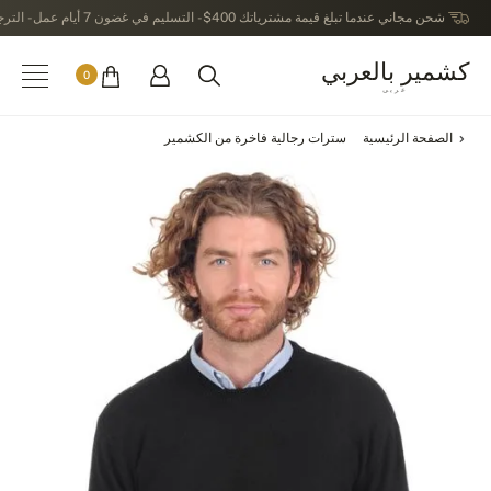
شحن مجاني عندما تبلغ قيمة مشترياتك 400$ - التسليم في غضون 7 أيام عمل - الترجيع في خلال 14 يوماً بعد الاستلام
كشمير بالعربي
0
عربى
الصفحة الرئيسية
سترات رجالية فاخرة من الكشمير