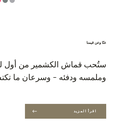
IBAN: SK7109000000000233073526
BIC: GIBASKBX
Bank: Slovenská sporiteľňa a.s., Nitra
الشحن مجاناً لكل طلبية تزيد قيمتها عن 400 دولار امريكي!
عنّا وعن قيمنا
ستُحب قماش الكشمير من أول لم
وملمسه ودفئه - وسرعان ما تكتش
اقرأ المزيد