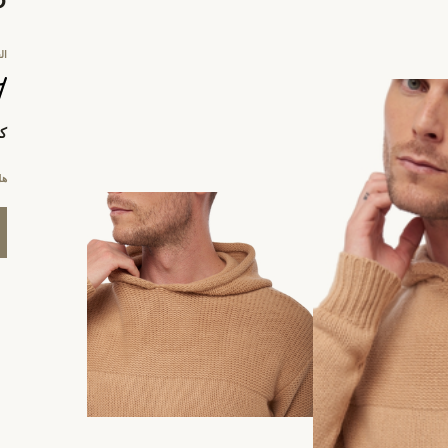
ال
كي
هل