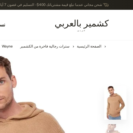
شحن مجاني عندما تبلغ قيمة مشترياتك 400$ - التسليم في غضون 7 أيام عمل - الترجيع في خلال 14 يوماً بعد الاستلام
كشمير بالعربي
نسا
عربى
الصفحة الرئيسية
سترات رجالية فاخرة من الكشمير
Wayne