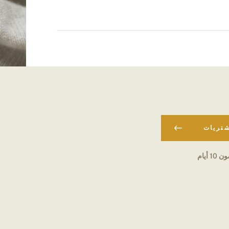
شتريات
 أيام