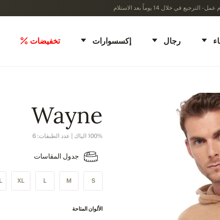
ء
رجال
إكسسوارات
تخفيضات
Wayne
100% الياك | عدد الطبقات: 6
جدول المقاسات
L
XL
L
M
S
الألوان المتاحة