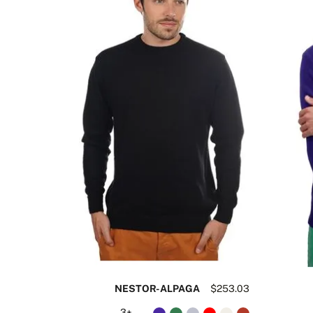
تواصل معنا
$530.32
NESTOR-ALPAGA
$253.03
+3