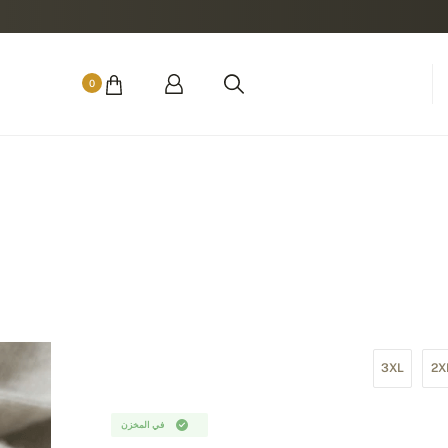
0
3XL
2X
في المخزن