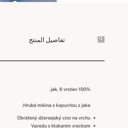
تفاصيل المنتج
100% jak, 6 vrstiev.
Hrubá mikina s kapucňou z jaka.
Obrátený džersejský vzor na vrchu
Vpredu s klokaním vreckom