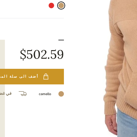
$502.59
أضف الى سلة الم
في غضون 10
camello