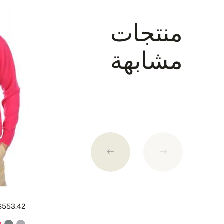
سلوفاكيا
منتجات
مشابهة
تكاليف الشحن 9 دولارات امريكية. نقوم بارسال البضائع فور استلام المبلغ المحدد
طرق الدفع
1. بطاقة الائتمان (الدفع عن طريق من Paymill.com)
2. باي بال
3. التحويل على الحساب المصرفي السلوفاكي
التفاصيل المصرفية:
$553.42