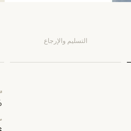
التسليم والإرجاع
ال
0%
عد
6