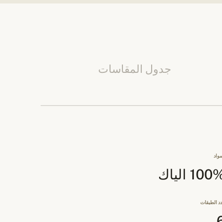
جدول المقاسات
مواد
10 الياك
د الطبقات