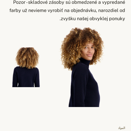
Pozor - skladové zásoby sú obmedzené a vypredané
farby už nevieme vyrobiť na objednávku, narozdiel od
zvyšku našej obvyklej ponuky.
المواد