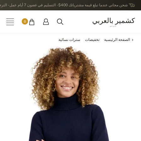
شحن مجاني عندما تبلغ قيمة مشترياتك 400$ - التسليم في غضون 7 أيام عمل - الترجيع في خلال 14 يوماً بعد الاستلام
كشمير بالعربي
0
عربى
الصفحة الرئيسية
تخفيضات
سترات نسائية