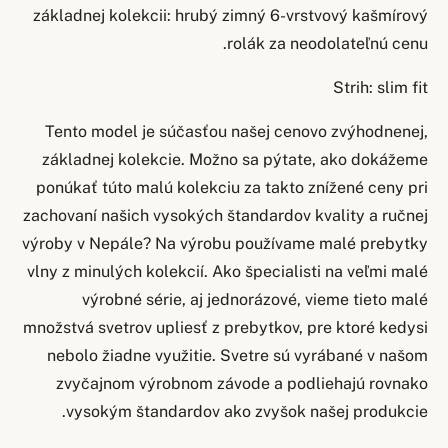
základnej kolekcii: hrubý zimný 6-vrstvový kašmírový
rolák za neodolateľnú cenu.
Strih: slim fit
Tento model je súčasťou našej cenovo zvýhodnenej,
základnej kolekcie. Možno sa pýtate, ako dokážeme
ponúkať túto malú kolekciu za takto znížené ceny pri
zachovaní našich vysokých štandardov kvality a ručnej
výroby v Nepále? Na výrobu používame malé prebytky
vlny z minulých kolekcií. Ako špecialisti na veľmi malé
výrobné série, aj jednorázové, vieme tieto malé
množstvá svetrov upliesť z prebytkov, pre ktoré kedysi
nebolo žiadne využitie. Svetre sú vyrábané v našom
zvyčajnom výrobnom závode a podliehajú rovnako
vysokým štandardov ako zvyšok našej produkcie.