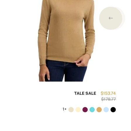
34
TALE SALE
$153.74
61
$178.77
+1