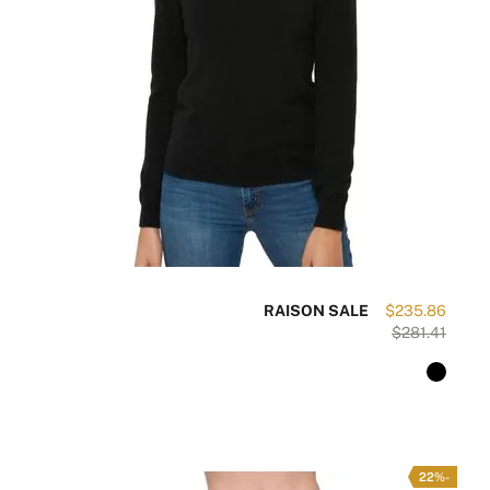
RAISON SALE
$235.86
$281.41
-22%