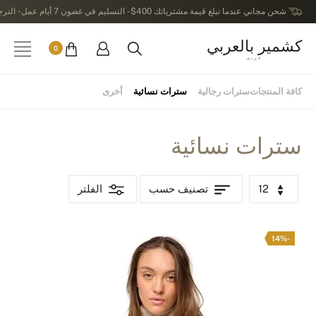
شحن مجاني عندما تبلغ قيمة مشترياتك 400$ - التسليم في غضون 7 أيام عمل - الترجيع في خلال 14 يوماً بعد الاستلام
كشمير بالعربي
0
عربى
كافة المنتجات
سترات رجالية
سترات نسائية
أخرى
سترات نسائية
12
تصنيف حسب
الفلتر
-14%