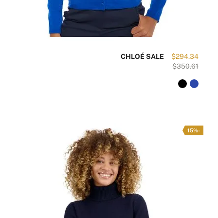
CHLOÉ SALE
$294.34
$350.61
-15%