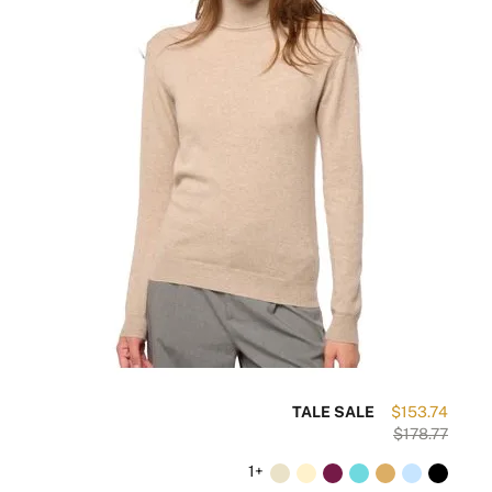
TALE SALE
$153.74
$178.77
+1