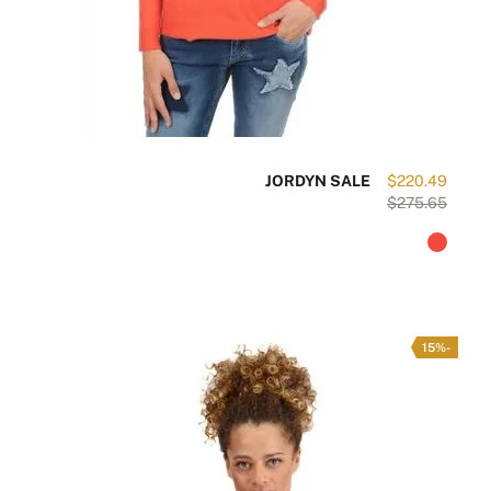
JORDYN SALE
$220.49
$275.65
-15%