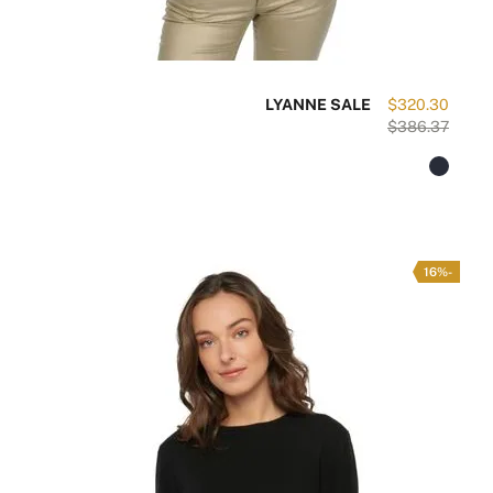
LYANNE SALE
$320.30
$386.37
-16%