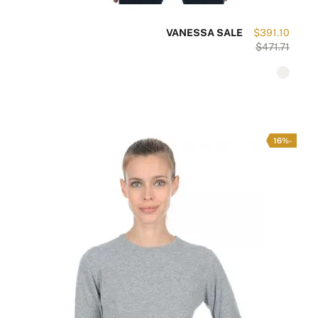
VANESSA SALE
$391.10
$471.71
-16%