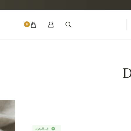
0
D
في المخزن