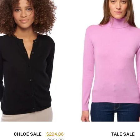
54 cm
62 cm
هل
57 cm
63 cm
60 cm
64 cm
CHLOÉ SALE
$294.86
TALE SALE