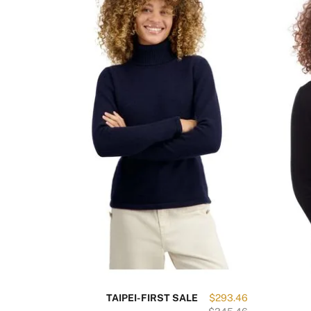
 لديك أي استفسار عن هذا المنتج؟
تواصل معنا
$236.27
TAIPEI-FIRST SALE
$293.46