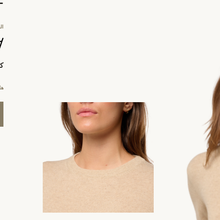
ال
كي
هل