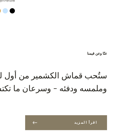
$179.08
IBAN: SK7109000000000233073526
BIC: GIBASKBX
Bank: Slovenská sporiteľňa a.s., Nitra
الشحن مجاناً لكل طلبية تزيد قيمتها عن 400 دولار امريكي!
عنّا وعن قيمنا
ستُحب قماش الكشمير من أول لم
وملمسه ودفئه - وسرعان ما تكتش
اقرأ المزيد