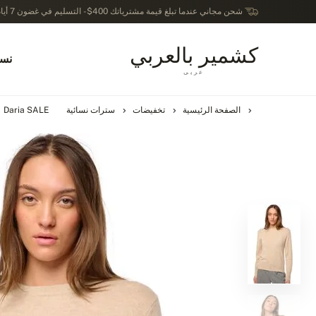
شحن مجاني عندما تبلغ قيمة مشترياتك 400$ - التسليم في غضون 7 أيام عمل - الترجيع في خلال 14 يوماً بعد الاستلام
كشمير بالعربي
نسا
عربى
الصفحة الرئيسية
تخفيضات
سترات نسائية
Daria SALE