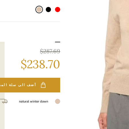
$287.69
$238.70
أضف الى سلة الم
natural winter dawn