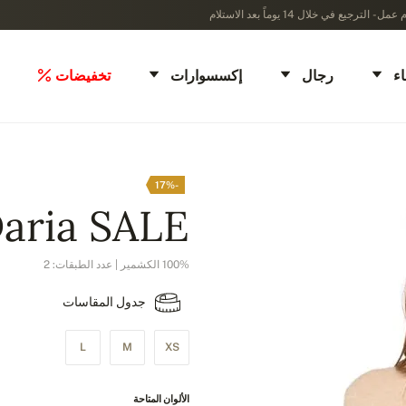
ء
رجال
إكسسوارات
تخفيضات
-17%
aria SALE
100% الكشمير | عدد الطبقات: 2
جدول المقاسات
L
M
XS
الألوان المتاحة