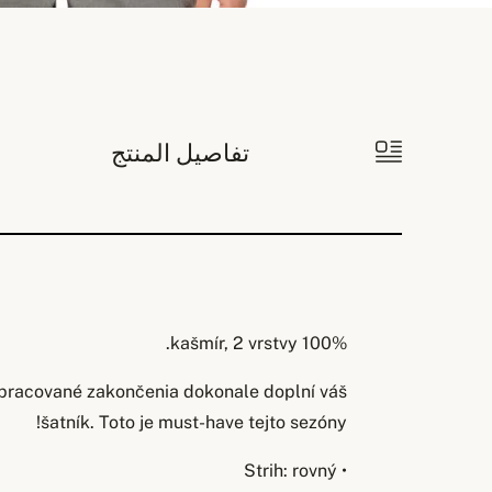
تفاصيل المنتج
100% kašmír, 2 vrstvy.
pracované zakončenia dokonale doplní váš
šatník. Toto je must-have tejto sezóny!
• Strih: rovný