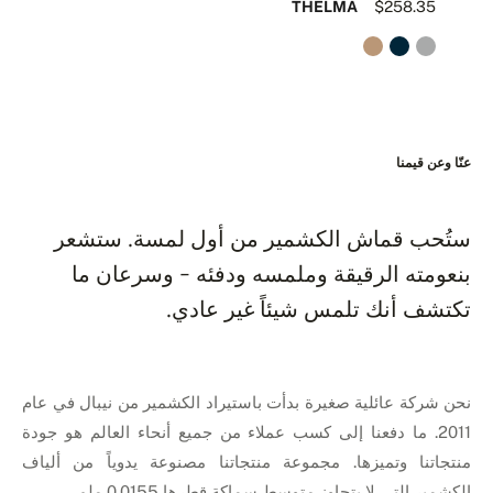
60
THELMA
$258.35
عنّا وعن قيمنا
ستُحب قماش الكشمير من أول لمسة. ستشعر
بنعومته الرقيقة وملمسه ودفئه - وسرعان ما
تكتشف أنك تلمس شيئاً غير عادي.
نحن شركة عائلية صغيرة بدأت باستيراد الكشمير من نيبال في عام
2011. ما دفعنا إلى كسب عملاء من جميع أنحاء العالم هو جودة
منتجاتنا وتميزها. مجموعة منتجاتنا مصنوعة يدوياً من ألياف
الكشمير التي لا يتجاوز متوسط سماكة قطرها 0.0155 ملم.