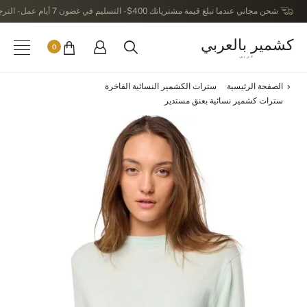
شحن مجاني عندما تبلغ قيمة مشترياتك 400$ - التسليم في غضون 7 أيام عمل - الترجيع في خلال 14 يوماً بعد الاستلام
كشمير بالعربي
0
عربى
الصفحة الرئيسية
سترات الكشمير النسائية الفاخرة
سترات كشمير نسائية بعنق مستدير