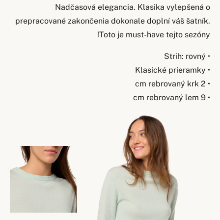
Nadčasová elegancia. Klasika vylepšená o
prepracované zakončenia dokonale doplní váš šatník.
Toto je must-have tejto sezóny!
• Strih: rovný
• Klasické prieramky
• 2 cm rebrovaný krk
• 9 cm rebrovaný lem