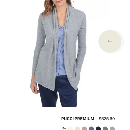
31
PUCCI PREMIUM
$525.60
+2