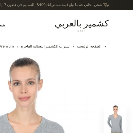
شحن مجاني عندما تبلغ قيمة مشترياتك 400$ - التسليم في غضون 7 أيام عمل - الترجيع في خلال 14 يوماً بعد الاستلام
كشمير بالعربي
نسا
عربى
الصفحة الرئيسية
سترات الكشمير النسائية الفاخرة
Premium