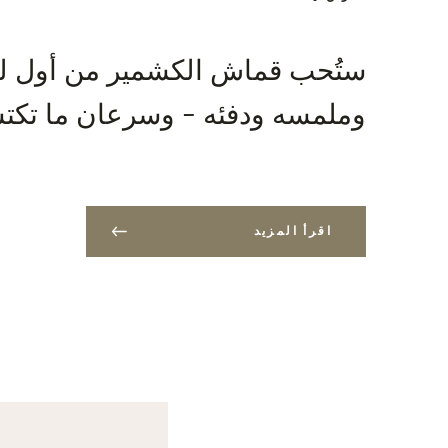
ستُحب قماش الكشمير من أول لم
وملمسه ودفئه - وسرعان ما تكتش
اقرأ المزيد