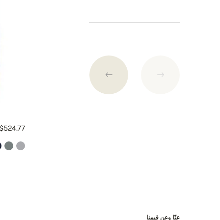
طرق الدفع
1. بطاقة الائتمان (الدفع عن طريق من Paymill.com)
2. باي بال
3. التحويل على الحساب المصرفي السلوفاكي
التفاصيل المصرفية:
$524.77
IBAN: SK7109000000000233073526
BIC: GIBASKBX
Bank: Slovenská sporiteľňa a.s., Nitra
الشحن مجاناً لكل طلبية تزيد قيمتها عن 400 دولار امريكي!
عنّا وعن قيمنا