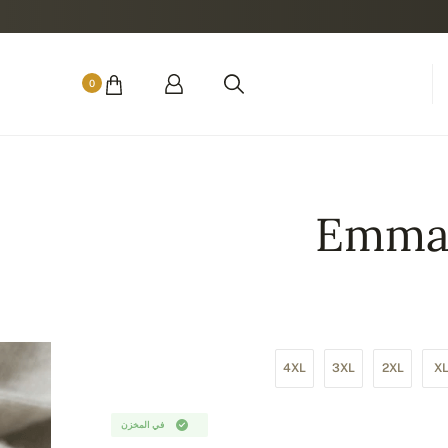
0
Emma
4XL
3XL
2XL
X
في المخزن