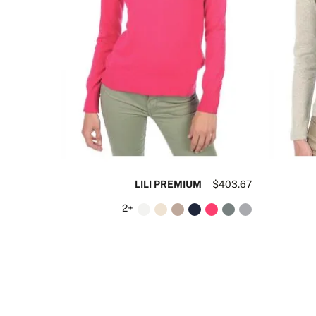
$403.67
LILI PREMIUM
$403.67
+2