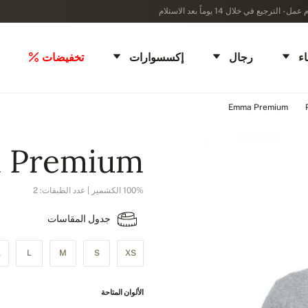
ء
رجال
إكسسوارات
تخفيضات
Emma Premium
 Premium
100% الكشمير | عدد الطبقات: 2
جدول المقاسات
L
L
M
S
XS
الألوان المتاحة