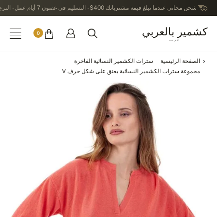
شحن مجاني عندما تبلغ قيمة مشترياتك 400$ - التسليم في غضون 7 أيام عمل - الترجيع في خلال 14 يوماً بعد الاستلام
كشمير بالعربي
0
عربى
الصفحة الرئيسية
سترات الكشمير النسائية الفاخرة
مجموعة سترات الكشمير النسائية بعنق على شكل حرف V