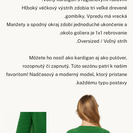
Hlboký véčkový výstrih zdobia tri veľké drevené
gombíky. Vpredu má vrecká.
Manžety a spodný okraj zdobí jednoduché ukončenie a
okolo goliera je 1x1 rebrovanie.
Oversized / Voľný strih.
Môžete ho nosiť ako kardigan aj ako pulóver,
rozopnutý či zapnutý. Túto sezónu patrí k našim
favoritom! Nadčasový a moderný model, ktorý pristane
každému typu postavy.