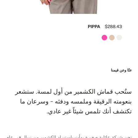
90
PIPPA
$288.43
عنّا وعن قيمنا
ستُحب قماش الكشمير من أول لمسة. ستشعر
بنعومته الرقيقة وملمسه ودفئه - وسرعان ما
تكتشف أنك تلمس شيئاً غير عادي.
نحن شركة عائلية صغيرة بدأت باستيراد الكشمير من نيبال في عام