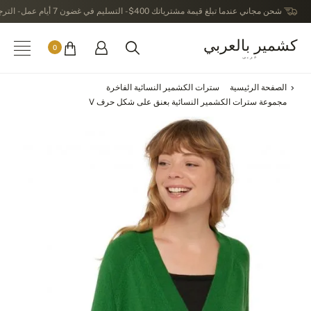
شحن مجاني عندما تبلغ قيمة مشترياتك 400$ - التسليم في غضون 7 أيام عمل - الترجيع في خلال 14 يوماً بعد الاستلام
كشمير بالعربي
0
عربى
الصفحة الرئيسية
سترات الكشمير النسائية الفاخرة
مجموعة سترات الكشمير النسائية بعنق على شكل حرف V