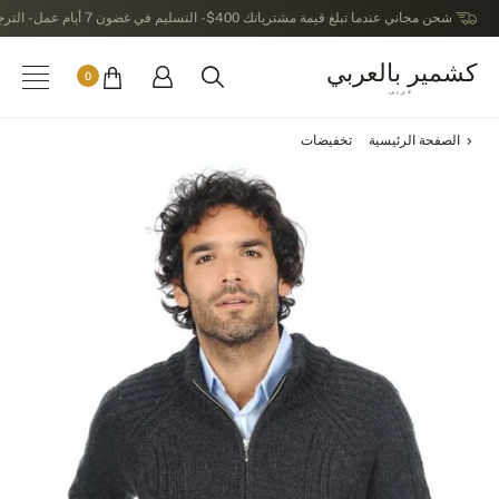
شحن مجاني عندما تبلغ قيمة مشترياتك 400$ - التسليم في غضون 7 أيام عمل - الترجيع في خلال 14 يوماً بعد الاستلام
كشمير بالعربي
0
عربى
الصفحة الرئيسية
تخفيضات