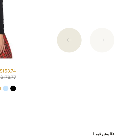
1. بطاقة الائتمان (الدفع عن طريق من Paymill.com)
2. باي بال
3. التحويل على الحساب المصرفي السلوفاكي
التفاصيل المصرفية:
$153.74
$178.77
IBAN: SK7109000000000233073526
BIC: GIBASKBX
Bank: Slovenská sporiteľňa a.s., Nitra
الشحن مجاناً لكل طلبية تزيد قيمتها عن 400 دولار امريكي!
عنّا وعن قيمنا