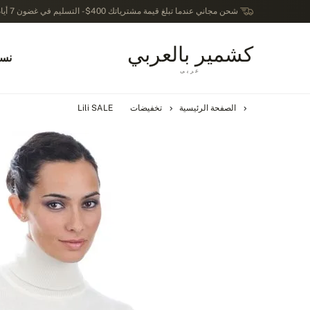
شحن مجاني عندما تبلغ قيمة مشترياتك 400$ - التسليم في غضون 7 أيام عمل - الترجيع في خلال 14 يوماً بعد الاستلام
كشمير بالعربي
نسا
عربى
الصفحة الرئيسية
تخفيضات
Lili SALE