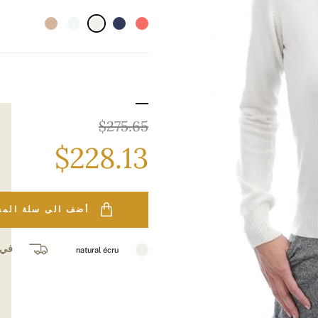
$275.65
$228.13
أضف الى سلة الم
في غض
natural écru