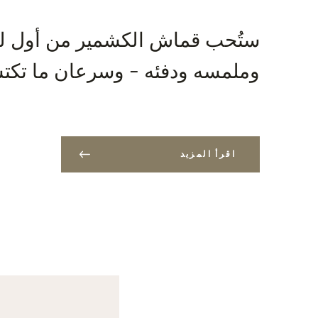
ستُحب قماش الكشمير من أول لم
وملمسه ودفئه - وسرعان ما تكتش
اقرأ المزيد