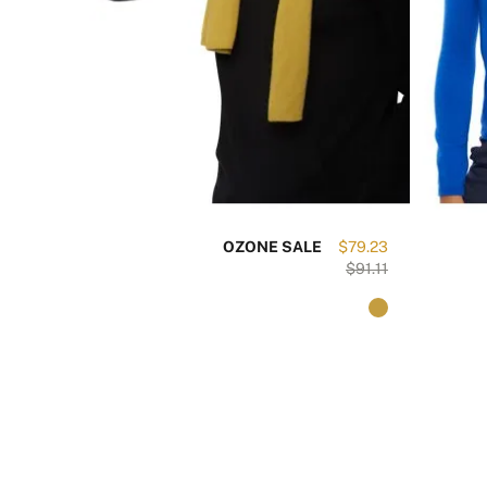
$292.95
OZONE SALE
$79.23
$344.85
$91.11