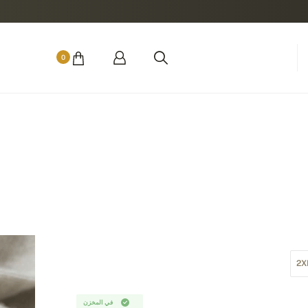
0
2X
في المخزن