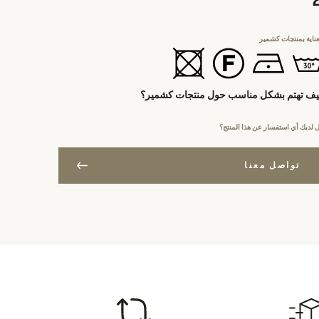
عناية بمنتجات كشمير
ف تهتم بشكل مناسب حول منتجات كشمير؟
 لديك أي استفسار عن هذا المنتج؟
تواصل معنا
ع المقاس
ات تتجاوز 400$
حن مجاني
ورو
اليف الشحن - الدفع بالبطاقة