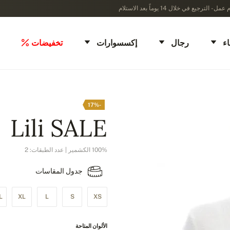
ء
رجال
إكسسوارات
تخفيضات
-17%
Lili SALE
100% الكشمير | عدد الطبقات: 2
جدول المقاسات
L
XL
L
S
XS
الألوان المتاحة