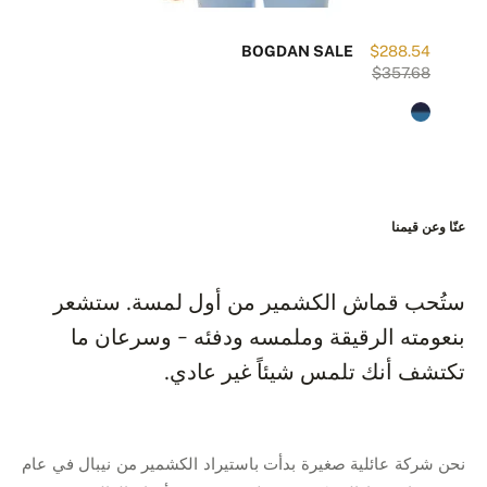
61
BOGDAN SALE
$288.54
32
$357.68
عنّا وعن قيمنا
ستُحب قماش الكشمير من أول لمسة. ستشعر
بنعومته الرقيقة وملمسه ودفئه - وسرعان ما
تكتشف أنك تلمس شيئاً غير عادي.
نحن شركة عائلية صغيرة بدأت باستيراد الكشمير من نيبال في عام