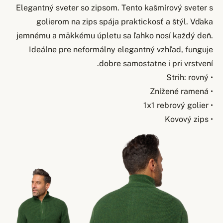
Elegantný sveter so zipsom. Tento kašmírový sveter s
golierom na zips spája praktickosť a štýl. Vďaka
jemnému a mäkkému úpletu sa ľahko nosí každý deň.
Ideálne pre neformálny elegantný vzhľad, funguje
dobre samostatne i pri vrstvení.
• Strih: rovný
• Znížené ramená
• 1x1 rebrový golier
• Kovový zips