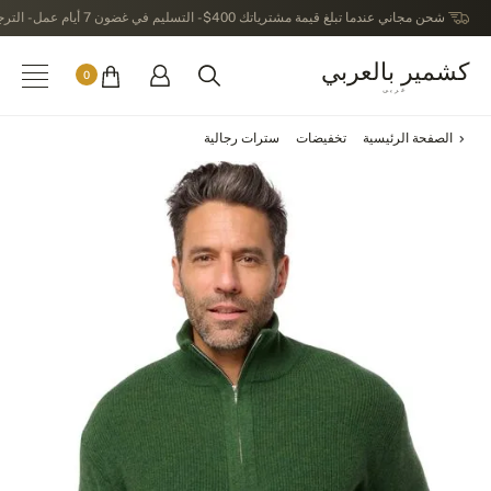
شحن مجاني عندما تبلغ قيمة مشترياتك 400$ - التسليم في غضون 7 أيام عمل - الترجيع في خلال 14 يوماً بعد الاستلام
كشمير بالعربي
0
عربى
الصفحة الرئيسية
تخفيضات
سترات رجالية