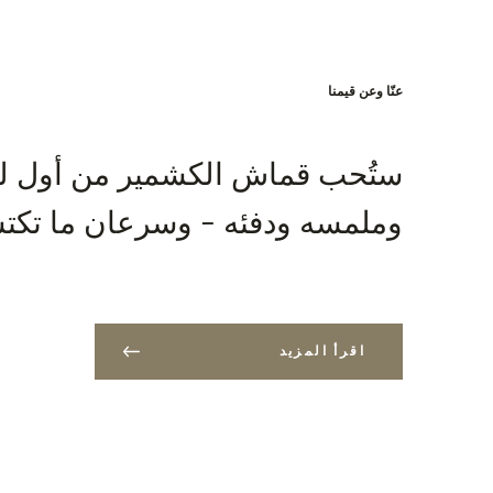
Bank: Slovenská sporiteľňa a.s., Nitra
الشحن مجاناً لكل طلبية تزيد قيمتها عن 400 دولار امريكي!
عنّا وعن قيمنا
ستُحب قماش الكشمير من أول لم
وملمسه ودفئه - وسرعان ما تكتش
اقرأ المزيد