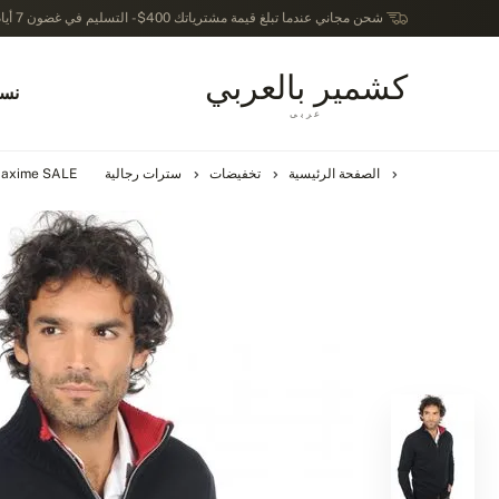
شحن مجاني عندما تبلغ قيمة مشترياتك 400$ - التسليم في غضون 7 أيام عمل - الترجيع في خلال 14 يوماً بعد الاستلام
كشمير بالعربي
نسا
عربى
الصفحة الرئيسية
تخفيضات
سترات رجالية
axime SALE