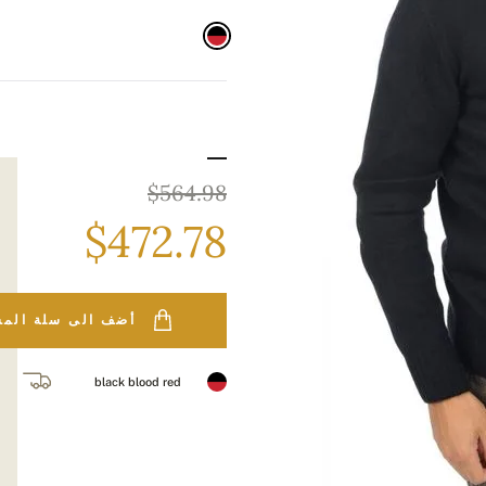
$564.98
$472.78
أضف الى سلة الم
black blood red