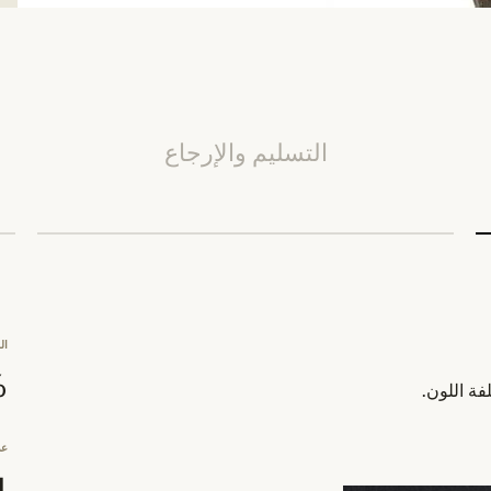
التسليم والإرجاع
ال
0%
فة اللون.
عد
4