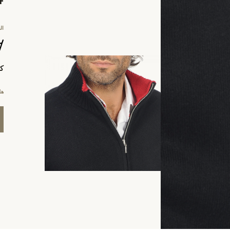
ال
كي
هل