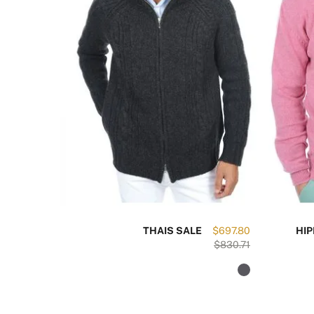
$195.43
THAIS SALE
$697.80
HIP
$229.92
$830.71