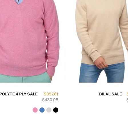
66 cm
64 cm
POLYTE 4 PLY SALE
$357.61
BILAL SALE
$430.95