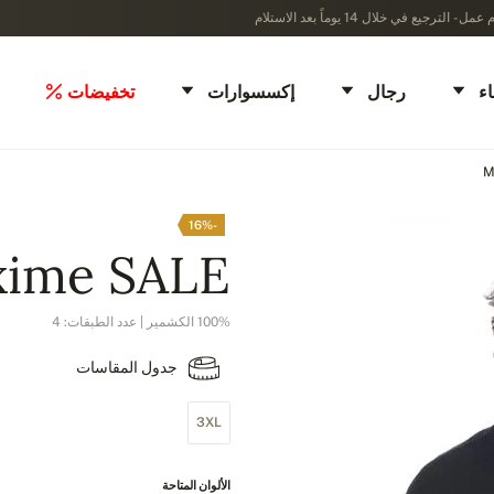
ء
رجال
إكسسوارات
تخفيضات
M
-16%
ime SALE
100% الكشمير | عدد الطبقات: 4
جدول المقاسات
3XL
الألوان المتاحة