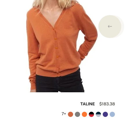
09
TALINE
$183.38
+7