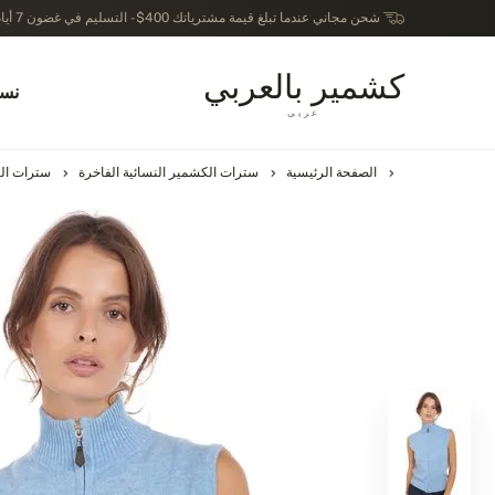
شحن مجاني عندما تبلغ قيمة مشترياتك 400$ - التسليم في غضون 7 أيام عمل - الترجيع في خلال 14 يوماً بعد الاستلام
كشمير بالعربي
نسا
عربى
الصفحة الرئيسية
سترات الكشمير النسائية الفاخرة
سترات الك