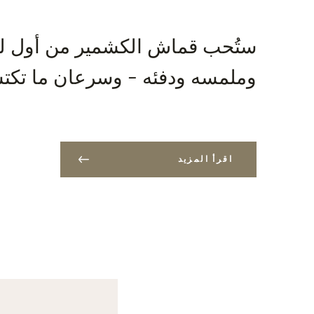
ستُحب قماش الكشمير من أول لم
وملمسه ودفئه - وسرعان ما تكتش
اقرأ المزيد