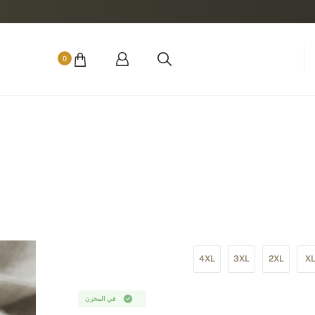
0
4XL
3XL
2XL
X
في المخزن