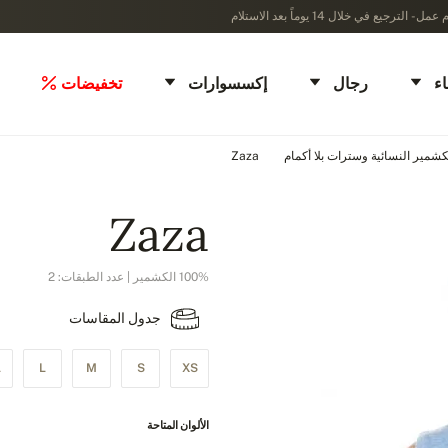
ء
رجال
إكسسوارات
تخفيضات
شمير النسائية وسترات بلا أكمام
Zaza
Zaza
100% الكشمير | عدد الطبقات: 2
جدول المقاسات
L
L
M
S
XS
الألوان المتاحة