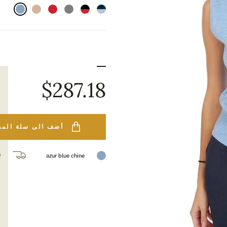
$287.18
أضف الى سلة الم
ف
azur blue chine