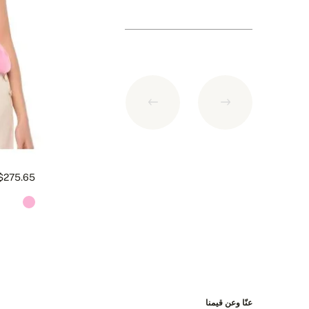
طرق الدفع
1. بطاقة الائتمان (الدفع عن طريق من Paymill.com)
2. باي بال
3. التحويل على الحساب المصرفي السلوفاكي
التفاصيل المصرفية:
$275.65
IBAN: SK7109000000000233073526
BIC: GIBASKBX
Bank: Slovenská sporiteľňa a.s., Nitra
الشحن مجاناً لكل طلبية تزيد قيمتها عن 400 دولار امريكي!
عنّا وعن قيمنا