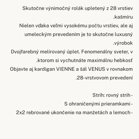
Skutočne výnimočný rolák upletený z 28 vrstiev
kašmíru.
Nielen vďaka veľmi vysokému počtu vrstiev, ale aj
umeleckým prevedením je to skutočne luxusný
výrobok.
Dvojfarebný melírovaný úplet. Fenomenálny sveter, v
ktorom si vychutnáte maximálnu hebkosť.
Objavte aj kardigan VIENNE a šál VENUS v rovnakom
28-vrstvovom prevedení.
- Strih: rovný strih
- S ohraničenými prieramkami
- 2x2 rebrované ukončenie na manžetách a lemoch