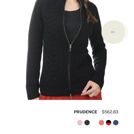
52
PRUDENCE
$562.83