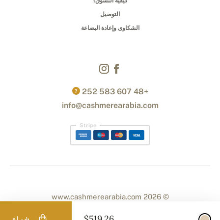
كيفية التسوق؟
التوصيل
الشكاوى وإعادة البضاعة
+48 607 583 252
?
info@cashmerearabia.com
Stripe
© 2026 www.cashmerearabia.com
$519.26
شراء
.
Designed with
by
naum
. | Powered by
Simplia.cz