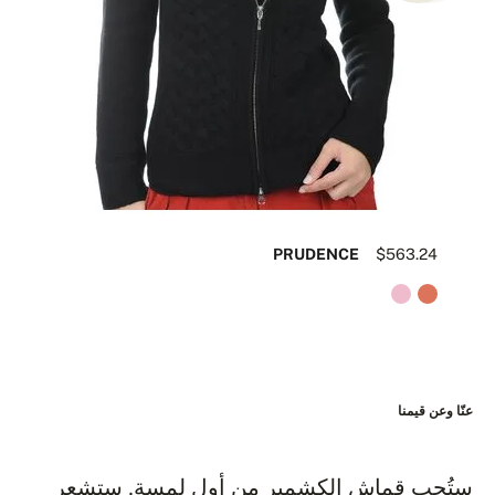
99
PRUDENCE
$563.24
عنّا وعن قيمنا
ستُحب قماش الكشمير من أول لمسة. ستشعر