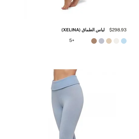
$298.93
لباس الطماق (XELINA)
+5