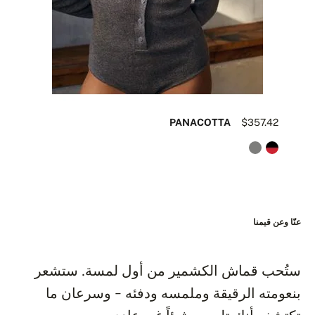
22
PANACOTTA
$357.42
عنّا وعن قيمنا
ستُحب قماش الكشمير من أول لمسة. ستشعر
بنعومته الرقيقة وملمسه ودفئه - وسرعان ما