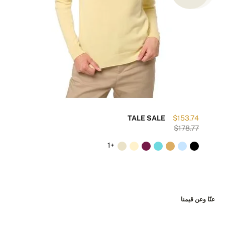
34
TALE SALE
$153.74
61
$178.77
+1
عنّا وعن قيمنا