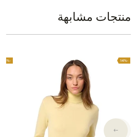
منتجات مشابهة
-16%
-14%