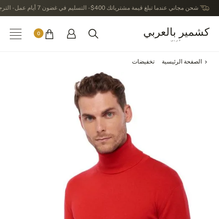
شحن مجاني عندما تبلغ قيمة مشترياتك 400$ - التسليم في غضون 7 أيام عمل - الترجيع في خلال 14 يوماً بعد الاستلام
كشمير بالعربي
0
عربى
الصفحة الرئيسية
تخفيضات