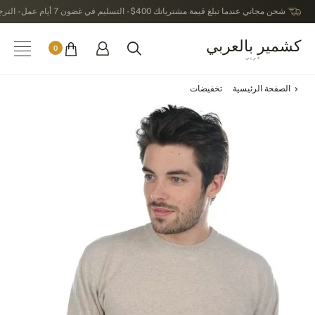
شحن مجاني عندما تبلغ قيمة مشترياتك 400$ - التسليم في غضون 7 أيام عمل - الترجيع في خلال 14 يوماً بعد الاستلام
كشمير بالعربي
0
عربى
الصفحة الرئيسية
تخفيضات