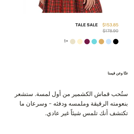
56
TALE SALE
$153.85
87
$178.90
+1
عنّا وعن قيمنا
ستُحب قماش الكشمير من أول لمسة. ستشعر
بنعومته الرقيقة وملمسه ودفئه - وسرعان ما
تكتشف أنك تلمس شيئاً غير عادي.