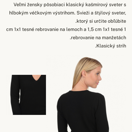
Veľmi žensky pôsobiaci klasický kašmírový sveter s
hlbokým véčkovým výstrihom. Svieži a štýlový sveter,
ktorý si určite obľúbite.
1 cm 1x1 tesné rebrovanie na lemoch a 1,5 cm 1x1 tesné
rebrovanie na manžetách.
Klasický strih.