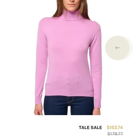
34
TALE SALE
$153.74
61
$178.77