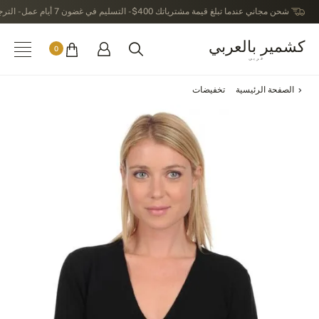
شحن مجاني عندما تبلغ قيمة مشترياتك 400$ - التسليم في غضون 7 أيام عمل - الترجيع في خلال 14 يوماً بعد الاستلام
كشمير بالعربي
0
عربى
الصفحة الرئيسية
تخفيضات