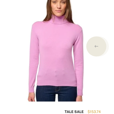
34
TALE SALE
$153.74