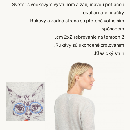
Sveter s véčkovým výstrihom a zaujímavou potlačou
okuliarnatej mačky.
Rukávy a zadná strana sú pletené voľnejším
spôsobom.
2 cm 2x2 rebrovanie na lemoch.
Rukávy sú ukončené zrolovaním.
Klasický strih.