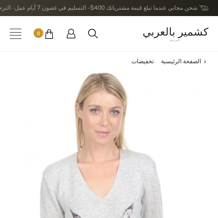
شحن مجاني عندما تبلغ قيمة مشترياتك 400$ - التسليم في غضون 7 أيام عمل - الترجيع في خلال 14 يوماً بعد الاستلام
كشمير بالعربي
0
عربى
الصفحة الرئيسية
تخفيضات