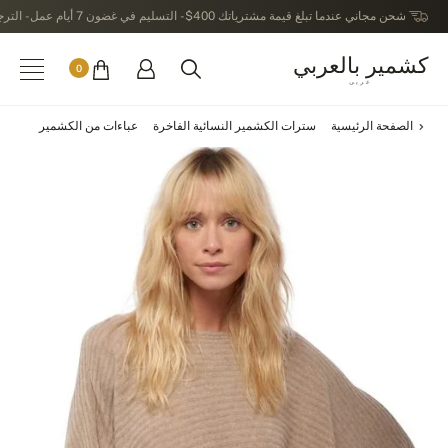
شحن مجاني عندما تبلغ قيمة مشترياتك 400$ - التسليم في غضون 7 أيام عمل - الترجيع في خلال 14 يوماً بعد الاستلام
كشمير بالعربي
0
عربى
الصفحة الرئيسية
سترات الكشمير النسائية الفاخرة
عباءات من الكشمير