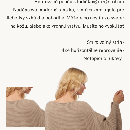
Rebrované pončo s lodičkovým výstrihom.
Nadčasová moderná klasika, ktorú si zamilujete pre
lichotivý vzhľad a pohodlie. Môžete ho nosiť ako sveter
na kožu, alebo ako vrchnú vrstvu. Musíte ho vyskúšať!
- Strih: voľný strih
- 4x4 horizontálne rebrovanie
- Netopierie rukávy