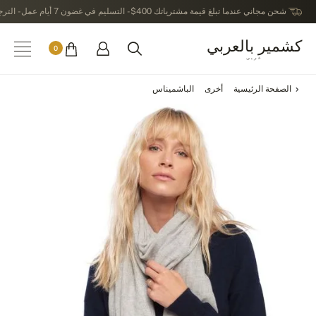
شحن مجاني عندما تبلغ قيمة مشترياتك 400$ - التسليم في غضون 7 أيام عمل - الترجيع في خلال 14 يوماً بعد الاستلام
كشمير بالعربي
0
عربى
الصفحة الرئيسية
أخرى
الباشميناس