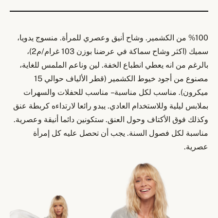
%100 من الكشمير. وشاح أنيق وعصري للمرأة. منسوج يدويا،
سميك (اكثر وشاح سماكة في عرضنا بوزن 103 غرام/م2)،
بالرغم من انه يعطي انطباع الخفة. لين وناعم الملمس للغاية،
مصنوع من أجود خيوط الكشمير (قطر الألياف حوالي 15
ميكرون). مناسب لكل مناسبة – مناسب للحفلات والسهرات
بملابس ليلية وللاستخدام العادي. يبدو رائعا لارتداءه كربطة عنق
وكذلك فوق الأكتاف وحول العنق. ستكونين دائما أنيقة وعصرية.
مناسبة لكل فصول السنة. يجب أن تحصل عليه كل إمرأة
عصرية.