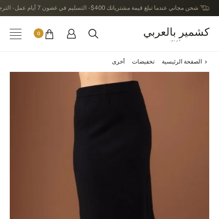
شحن مجاني عندما تبلغ قيمة مشترياتك 400$ - التسليم في غضون 7 أيام عمل - الترجيع في خلال 14 يوماً بعد الاستلام
كشمير بالعربي
0
عربى
الصفحة الرئيسية
تخفيضات
أخرى